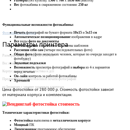
Размеры
(без купола):
1500
х
700
х
1830 мм
(высота)
Вес
фотокабины в снаряженном состоянии:
250 кг
Функциональные возможности фотокабины:
Печать
фотографий на бумаге формата
10х15
и
5х15 см
Фотопринтер Instargam
Автоматическое
позиционирование
изображения в кадре
Все
виды
фото на документы
Параметры принтера
Фотооткрытки
с возможностью смены шаблонов
Рассмеши себя сам
(четыре последовательных фото)
Общее фото
(фото нескольких человек, которые по очереди заходят в
Размеры принтера: 60 х 60 х 60 мм
фотобудку)
Звуковые
подсказки
Вес принтера: 70 кг
Возможность
просмотра фотографий и
выбора
из 4-х вариантов
Корпус выполнен из пластика и дсп
перед печатью
Он-лайн
контроль за работой фотокабины
Предназначен для мгновенной печати фотографий
Хромакей
из Instagram с заранее заданным хэштегом
Цена
фотостойки от 280 000 р. Стоимость фотостойки зависит
от материала корпуса и комплектации.
Технические характеристики фотостойки:
Фотостойка
выполнена в
металлическом корпусе
Мощный
ПК
Лицензионное
программное обеспечение