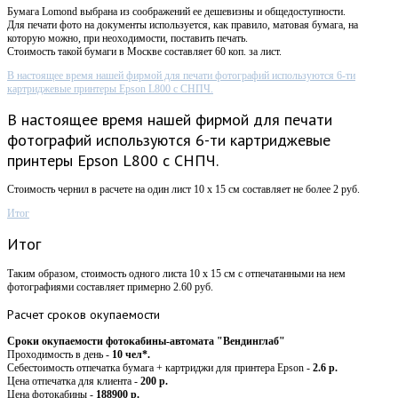
Бумага Lomond выбрана из соображений ее дешевизны и общедоступности.
Для печати фото на документы используется, как правило, матовая бумага, на
которую можно, при неоходимости, поставить печать.
Стоимость такой бумаги в Москве составляет 60 коп. за лист.
В настоящее время нашей фирмой для печати фотографий используются 6-ти
картриджевые принтеры Epson L800 с СНПЧ.
В настоящее время нашей фирмой для печати
фотографий используются 6-ти картриджевые
принтеры Epson L800 с СНПЧ.
Стоимость чернил в расчете на один лист 10 х 15 см составляет не более 2 руб.
Итог
Итог
Таким образом, стоимость одного листа 10 х 15 см с отпечатанными на нем
фотографиями составляет примерно 2.60 руб.
Расчет
сроков окупаемости
Сроки окупаемости фотокабины-автомата "Вендинглаб"
Проходимость в день -
10 чел*.
Себестоимость отпечатка бумага + картриджи для принтера Epson -
2.6 р.
Цена отпечатка для клиента -
200 р.
Цена фотокабины -
188900 р.