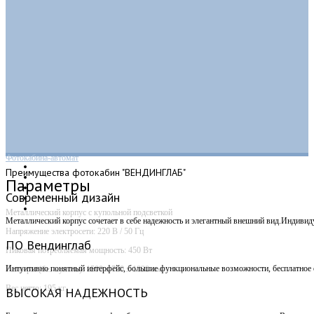
Фотокабина-автомат
Преимущества
фотокабин "ВЕНДИНГЛАБ"
Параметры
Современный дизайн
Металлический корпус с купольной подсветкой
Металлический корпус сочетает в себе надежность и элегантный внешний вид.Индивид
Напряжение электросети: 220 В / 50 Гц
ПО Вендинглаб
Пиковая потребляемая мощность: 450 Вт
Интуитивно понятный интерфейс, большие функциональные возможности, бесплатное о
Размеры (без купола): 1500 х 700 х 1830 мм
Вес нетто: 195 кг
ВЫСОКАЯ НАДЕЖНОСТЬ