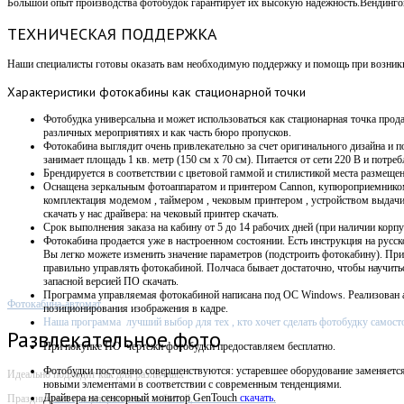
Большой опыт производства фотобудок гарантирует их высокую надежность.Вендин
ТЕХНИЧЕСКАЯ ПОДДЕРЖКА
Наши специалисты готовы оказать вам необходимую поддержку и помощь при возникно
Характеристики
фотокабины как стационарной точки
Фотобудка универсальна и может использоваться как стационарная точка прода
различных мероприятиях и как часть бюро пропусков.
Фотокабина выглядит очень привлекательно за счет оригинального дизайна и п
занимает площадь 1 кв. метр (150 см х 70 см).
Питается от сети 220 В и потребл
Брендируется в соответствии с цветовой гаммой и стилистикой места размещен
Оснащена зеркальным фотоаппаратом и принтером Cannon, купюроприемнико
комплектация модемом , таймером , чековым принтером , устройством выдач
скачать у нас драйвера: на чековый принтер скачать.
Срок выполнения заказа на кабину от 5 до 14 рабочих дней (при наличии корпу
Фотокабина продается уже в настроенном состоянии. Есть инструкция на русск
Вы легко можете изменить значение параметров (подстроить фотокабину). Пр
правильно управлять фотокабиной. Полчаса бывает достаточно, чтобы научит
запасной версией ПО скачать.
Программа управляемая фотокабиной написана под OC Windows. Р
еализован 
Фотокабина-автомат
позиционирования изображения в кадре.
Наша программа лучший выбор для тех , кто хочет сделать фотобудку самост
Развлекательное фото
При покупке ПО
чертежи фотобудки предоставляем бесплатно.
Фотобудки постоянно совершенствуются: устаревшее оборудование заменяетс
Идеально подходит как для различных
новыми элементами в соответствии с современным тенденциями.
Драйвера на сенсорный монитор GenTouch
скачать
.
Праздничных и корпоративных событий,