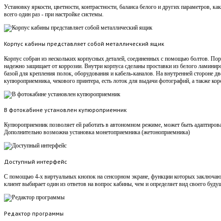
Установку яркости, цветности, контрастности, баланса белого и других параметров, ка
всего один раз - при настройке системы.
Корпус кабины представляет собой металлический ящик
Корпус собран из нескольких корпусных деталей, соединенных с помощью болтов. Пор
надежно защищает от коррозии. Внутри корпуса сделаны проставки из белого ламинир
базой для крепления полок, оборудования и кабель-каналов. На внутренней стороне д
купюроприемника, чекового принтера, есть лоток для выдачи фотографий, а также кор
В фотокабине установлен купюроприемник
Купюроприемник позволяет ей работать в автономном режиме, может быть адаптирован
Дополнительно возможна установка монетоприемника (жетоноприемника)
Доступный интерфейс
С помощью 4-х виртуальных кнопок на сенсорном экране, функции которых заключаютс
клиент выбирает один из ответов на вопрос кабины, чем и определяет вид своего буду
Редактор программы