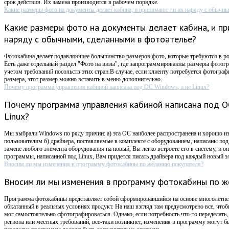
срок действия. Их замена производится в рабочем порядке.
Какие размеры фото на документы делает кабина, и принимают ли их наряду с обычны
Какие размеры фото на документы делает кабина, и пр
наряду с обычными, сделанными в фотоателье?
Фотокабина делает подавляющее большинство размеров фото, которые требуются в ро
Есть даже отдельный раздел "Фото на визы", где запрограммированны размеры фотогр
учетом требований посольств этих стран.В случае, если клиенту потребуется фотограф
размера, этот размер можно вставить в меню дополнительно.
Почему программа управления кабиной написана под ОС Windows, а не Linux?
Почему программа управления кабиной написана под О
Linux?
Мы выбрали Windows по ряду причин: а) эта ОС наиболее распространена и хорошо 
пользователям б) драйвера, поставляемые в комплекте с оборудованием, написаны по
замене любого элемента оборудования на новый, Вы легко встроете его в систему, и он
программы, написанной под Linux, Вам придется писать драйвера под каждый новый э
Вносим ли мы изменения в программу фотокабины по желанию покупателя?
Вносим ли мы изменения в программу фотокабины по ж
Программа фотокабины представляет собой сформировавшийся на основе многолетнег
обкатанный в реальных условиях продукт. На наш взгляд там предусмотрено все, чтоб
мог самостоятельно сфотографироваться. Однако, если потребность что-то переделать
региона или местных требований, все-таки возникнет, изменения в программу могут бы