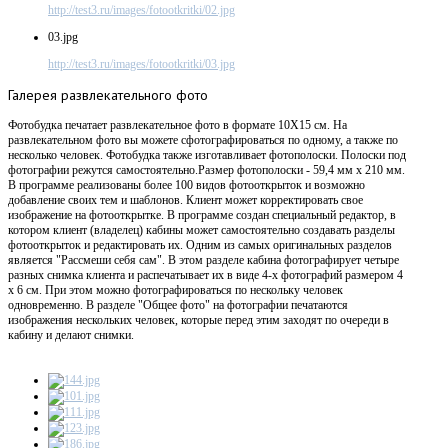
http://test3.ru/images/fotootkritki/02.jpg
03.jpg
http://test3.ru/images/fotootkritki/03.jpg
Галерея
развлекательного фото
Фотобудка печатает развлекательное фото в формате 10X15 см. На
развлекательном фото вы можете сфотографироваться по одному, а также по
несколько человек. Фотобудка также изготавливает фотополоски. Полоски под
фотографии режутся самостоятельно.Размер фотополоски - 59,4 мм х 210 мм.
В программе реализованы более 100 видов фотооткрыток и возможно
добавление своих тем и шаблонов. Клиент может корректировать свое
изображение на фотооткрытке. В программе создан специальный редактор, в
котором клиент (владелец) кабины может самостоятельно создавать разделы
фотооткрыток и редактировать их. Одним из самых оригинальных разделов
является "Рассмеши себя сам". В этом разделе кабина фотографирует четыре
разных снимка клиента и распечатывает их в виде 4-х фотографий размером 4
х 6 см. При этом можно фотографироваться по нескольку человек
одновременно. В разделе "Общее фото" на фотографии печатаются
изображения нескольких человек, которые перед этим заходят по очереди в
кабину и делают снимки.