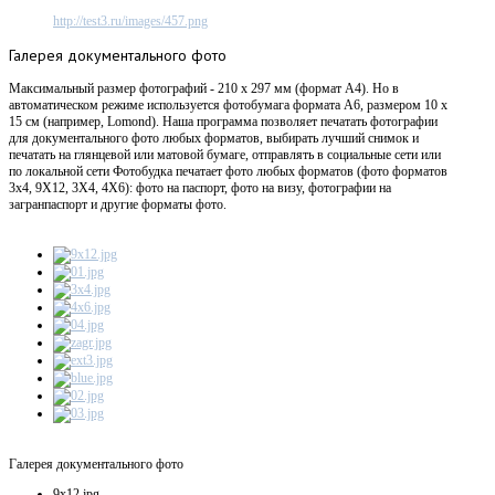
http://test3.ru/images/457.png
Галерея
документального фото
Максимальный размер фотографий - 210 х 297 мм (формат А4). Но в
автоматическом режиме используется фотобумага формата А6, размером 10 х
15 см (например, Lomond). Наша программа позволяет печатать фотографии
для документального фото любых форматов, выбирать лучший снимок и
печатать на глянцевой или матовой бумаге, отправлять в социальные сети или
по локальной сети Фотобудка печатает фото любых форматов (фото форматов
3х4, 9X12, 3X4, 4X6): фото на паспорт, фото на визу, фотографии на
загранпаспорт и другие форматы фото.
Галерея документального фото
9x12.jpg