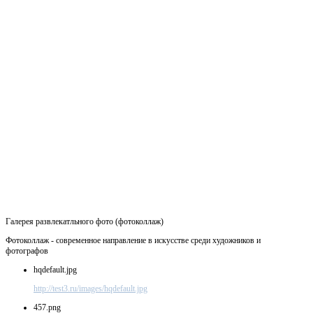
Галерея развлекатльного фото (фотоколлаж)
Фотоколлаж - современное направление в искусстве среди художников и
фотографов
hqdefault.jpg
http://test3.ru/images/hqdefault.jpg
457.png