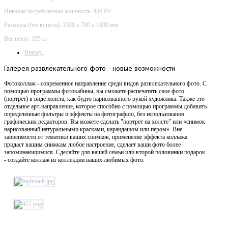
Пиковая потребляемая мощность: 450 Вт
Размеры (без купола): 1500 х 700 х 1830 мм
Вес нетто: 195 кг
Вперёд
Галерея
развлекательного фото –новые возможности
Фотоколлаж - современное направление среди видов развлекательного фото. С
помощью программы фотокабины, вы сможете распечатать свое фото
(портрет) в виде холста, как будто нарисованного рукой художника. Также это
отдельное арт-направление, которое способно с помощью программы добавить
определенные фильтры и эффекты на фотографию, без использования
графических редакторов. Вы можете сделать "портрет на холсте" или «снимок
нарисованный натуральными красками, карандашом или пером». Вне
зависимости от тематики ваших снимков, применение эффекта коллажа
придаст вашим снимкам любое настроение, сделает ваши фото более
запоминающимися. Сделайте для вашей семьи или второй половинки подарок
- создайте коллаж из коллекции ваших любимых фото.