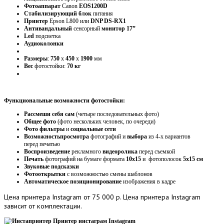
Фотоаппарат
Canon
EOS1200D
Стабилизирующий
блок
питания
Принтер
Epson L800 или
DNP DS-RX1
Антивандальный
сенсорный
монитор 17”
Led
подсветка
Аудиоколонки
Размеры
:
750
х
450
х
1900
мм
Вес
фотостойки:
70 кг
Функциональные возможности фотостойки:
Рассмеши себя сам
(четыре последовательных фото)
Общее фото
(фото нескольких человек, по очереди)
Фото фильтры
и
социальные сети
Возможность
просмотра
фотографий и
выбора
из 4-х вариантов
перед печатью
Воспроизведение
рекламного
видеоролика
перед съемкой
Печать
фотографий на бумаге формата
10х15
и фотополосок
5х15 см
Звуковые подсказки
Фотооткрытки
с возможностью смены шаблонов
Автоматическое позиционирование
изображения в кадре
Цена
принтера Instagram от 75 000 р. Цена принтера Instagram
зависит от комплектации.