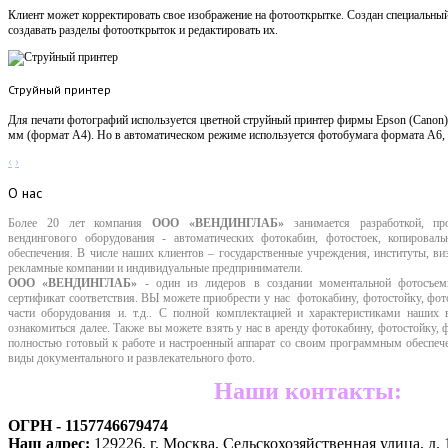
Клиент может корректировать свое изображение на фотооткрытке. Создан специальный
создавать разделы фотооткрыток и редактировать их.
Струйный принтер
Для печати фотографий используется цветной струйный принтер фирмы Epson (Canon
мм (формат А4). Но в автоматическом режиме используется фотобумага формата А6, 
‹
›
О
нас
Более 20 лет компания
ООО «ВЕНДИНГЛАБ»
занимается разработкой, пр
вендингового оборудования - автоматических фотокабин, фотостоек, копировал
обеспечения. В числе наших клиентов – государственные учреждения, институты, 
рекламные компании
и индивидуальные предприниматели.
ООО «ВЕНДИНГЛАБ»
- один из лидеров в создании моментальной фотосъе
сертификат соответствия. ВЫ можете приобрести у нас фотокабину, фотостойку, фот
части оборудования и. т.д.. С полной комплектацией и характеристиками наших
ознакомиться далее. Также вы можете взять у нас в аренду фотокабину, фотостойку,
полностью готовый к работе и настроенный аппарат со своим программным обеспече
виды документального и развлекательного фото.
Наши контакты:
ОГРН - 1157746679474
Наш адрес:
129226, г. Москва, Сельскохозяйственная улица, д. 