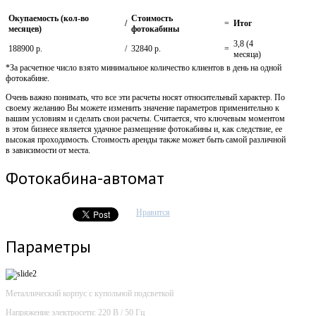
Окупаемость (кол-во
Стоимость
/
=
Итог
месяцев)
фотокабины
3,8 (4
188900 р.
/
32840 р.
=
месяца)
*За расчетное число взято минимальное количество клиентов в день на одной
фотокабине.
Очень важно понимать, что все эти расчеты носят относительный характер. По
своему желанию Вы можете изменить значение параметров применительно к
вашим условиям и сделать свои расчеты. Считается, что ключевым моментом
в этом бизнесе является удачное размещение фотокабины и, как следствие, ее
высокая проходимость. Стоимость аренды также может быть самой различной
в зависимости от места.
Фотокабина-автомат
Нравится
Параметры
Металлический корпус с купольной подсветкой
Напряжение электросети: 220 В / 50 Гц