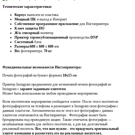
Технические характеристики:
Корпус
выполен из пластика
Мощный ПК
и выход в Интернет
Собственное программное приложение
для Инстапринтера
Ключ защиты ПО
Ж/к сенсорный
монитор
Принтер термосублимационный
производства
DNP
Системный
блок
Размеры:600
х
600
х
600
мм
Вес
фотопринтера:
70 кг
Функциональные возможности Инстапринтера:
Печать фотографий на бумаге формата
10х15 см
Принтер Instagram предназначен для мгновенной печати фотографий из
Instagram с
заранее заданным хэштегом
.
Может быть использован на любом проводимом мероприятии.
Всем посетителям мероприятии сообщается хэштег. После этого посетители
фотографируются на телефоны и размещают в
I
nstagram свои фотографии с
данным хэштэгом. Автоматически после этого все фотографии с данных
хэштегом отпечатаются на Инстапринтере. Фотография может быть
брендирована под проводимую акцию. Также отпечаток фотографии —
незабываемая память для любого посетителя, а для вас долговечный
рекламный носитель.
Все, что вам нужно - это придумать
оригинальный
хэштег компании
и разместить его на рекламных носителях.