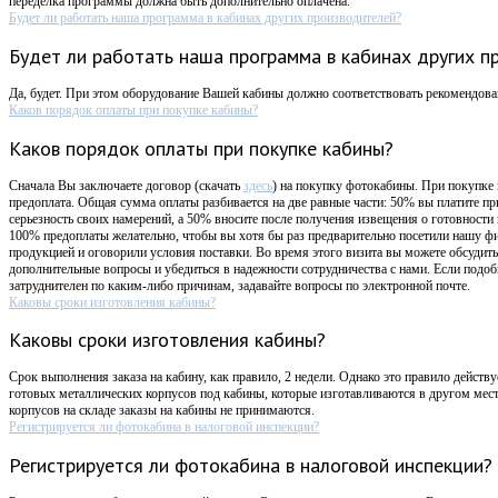
переделка программы должна быть дополнительно оплачена.
Будет ли работать наша программа в кабинах других производителей?
Будет ли работать наша программа в кабинах других п
Да, будет. При этом оборудование Вашей кабины должно соответствовать рекомендов
Каков порядок оплаты при покупке кабины?
Каков порядок оплаты при покупке кабины?
Сначала Вы заключаете договор (скачать
здесь
) на покупку фотокабины. При покупке
предоплата. Общая сумма оплаты разбивается на две равные части: 50% вы платите пр
серьезность своих намерений, а 50% вносите после получения извещения о готовности
100% предоплаты желательно, чтобы вы хотя бы раз предварительно посетили нашу ф
продукцией и оговорили условия поставки. Во время этого визита вы можете обсудит
дополнительные вопросы и убедиться в надежности сотрудничества с нами. Если подоб
затруднителен по каким-либо причинам, задавайте вопросы по электронной почте.
Каковы сроки изготовления кабины?
Каковы сроки изготовления кабины?
Срок выполнения заказа на кабину, как правило, 2 недели. Однако это правило действ
готовых металлических корпусов под кабины, которые изготавливаются в другом мес
корпусов на складе заказы на кабины не принимаются.
Регистрируется ли фотокабина в налоговой инспекции?
Регистрируется ли фотокабина в налоговой инспекции?