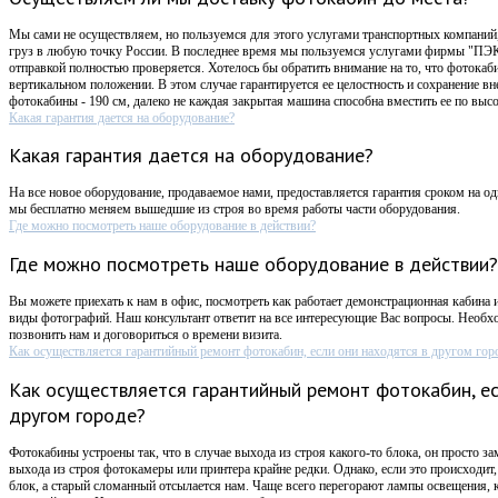
Мы сами не осуществляем, но пользуемся для этого услугами транспортных компаний,
груз в любую точку России. В последнее время мы пользуемся услугами фирмы "ПЭК
отправкой полностью проверяется. Хотелось бы обратить внимание на то, что фотокаб
вертикальном положении. В этом случае гарантируется ее целостность и сохранение в
фотокабины - 190 см, далеко не каждая закрытая машина способна вместить ее по высо
Какая гарантия дается на оборудование?
Какая гарантия дается на оборудование?
На все новое оборудование, продаваемое нами, предоставляется гарантия сроком на оди
мы бесплатно меняем вышедшие из строя во время работы части оборудования.
Где можно посмотреть наше оборудование в действии?
Где можно посмотреть наше оборудование в действии?
Вы можете приехать к нам в офис, посмотреть как работает демонстрационная кабина 
виды фотографий. Наш консультант ответит на все интересующие Вас вопросы. Необх
позвонить нам и договориться о времени визита.
Как осуществляется гарантийный ремонт фотокабин, если они находятся в другом гор
Как осуществляется гарантийный ремонт фотокабин, ес
другом городе?
Фотокабины устроены так, что в случае выхода из строя какого-то блока, он просто за
выхода из строя фотокамеры или принтера крайне редки. Однако, если это происходи
блок, а старый сломанный отсылается нам. Чаще всего перегорают лампы освещения,