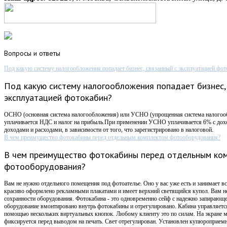
Вопросы
и ответы
Под какую систему налогообложения попадает бизнес, связанный с эксплуатацией фот
Под какую систему налогообложения попадает бизнес,
эксплуатацией фотокабин?
ОСНО (основная система налогообложения) или УСНО (упрощенная система налого
уплачивается НДС и налог на прибыль.При применении УСНО уплачивается 6% с дох
доходами и расходами, в зависимости от того, что зарегистрировано в налоговой.
В чем преимущество фотокабины перед отдельным комплектом фотооборудования?
В чем преимущество фотокабины перед отдельным ко
фотооборудования?
Вам не нужно отдельного помещения под фотоателье. Оно у вас уже есть и занимает вс
красиво оформлено рекламными плакатами и имеет верхний светящийся купол. Вам не
сохранности оборудования. Фотокабина - это одновременно сейф с надежно запирающ
оборудование вмонтировано внутрь фотокабины и отрегулировано. Кабина управляется
помощью нескольких виртуальных кнопок. Любому клиенту это по силам. На экране 
фиксируется перед выводом на печать. Свет отрегулирован. Установлен купюроприемни