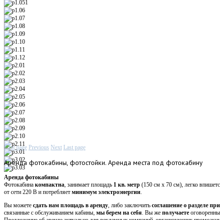
First page
Previous
Next
Last page
Аренда
фотокабины, фотостойки. Аренда места под фотокабину
Аренда фотокабины
Фотокабина
компактна
, занимает площадь
1 кв. метр
(150 см х 70 см), легко впишет
от сети 220 В и потребляет
минимум электроэнергии
.
Вы можете
сдать нам площадь в аренду
, либо заключить
соглашение о разделе пр
связанные с обслуживанием кабины,
мы берем на себя
. Вы же
получаете
оговоренн