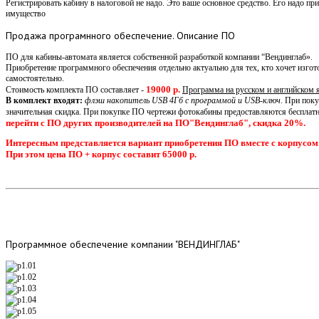
Регистрировать кабину в налоговой не надо. Это ваше основное средство. Его надо прин
имущество
Продажа
програмнного обеспечение. Описание ПО
ПО для кабины-автомата является собственной разработкой компании “Вендинглаб».
Приобретение программного обеспечения отдельно актуально для тех, кто хочет изго
самостоятельно.
19000 р.
Стоимость комплекта ПО составляет -
Программа на русском и английском 
В комплект входят:
флэш накопитель USB 4Гб с программой и USB-ключ
. При пок
значительная скидка. При покупке ПО чертежи фотокабины предоставляются бесплатн
перейти с ПО других производителей на ПО"Вендинглаб", скидка 20%.
Интересным представляется вариант приобретения ПО вместе с корпусом
При этом цена ПО + корпус составит 65000 р.
Программное
обеспечение компании "ВЕНДИНГЛАБ"