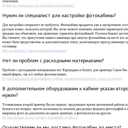
отпечатков.
Нужен ли специалист для настройки фотокабины?
Нужен ли специалист для настройки фотокабины?
Для настройки специалист не требуется. Фотокабина продается уже в настроенном сост
русском языке, пользуясь которой, Вы легко можете изменить значение параметров (п
продаже мы объясняем, как правильно управлять фотокабиной. Полчаса бывает достат
Вы считаете, что присутствие нашего инженера при запуске фотокабины на месте все 
может быть предоставлена за дополнительную плату, включающую проезд инженера ту
гостинице.
Нет ли проблем с расходными материалами?
Нет ли проблем с расходными материалами?
Проблем с расходными материалами нет. Картриджи и бумагу для принтера Canon Вы 
нашей фирме, так и в любых фотомагазинах.
В дополнительном оборудовании к кабине указан второй принтер. Зачем он нужен?
В дополнительном оборудовании к кабине указан второ
нужен?
Устанавливая второй принтер Вы во-первых: продлеваете время автономной работы к
бумаги и во-вторых: имеете возможность печатать два разных формата фотографий и в
например фото на документы на одном принтере, а фотополоски на другом.
Осуществляем ли мы доставку фотокабин до места?
Осуществляем ли мы доставку фотокабин до места?