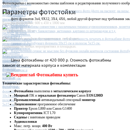
Фотостойка
Фотооткрытки с возможностью смены шаблонов и редактирования полученного изобр
Параметры фотостойки
Фото на документы - все виды документального фото (фото на паспорт ,на визы ,п
фото форматов 3х4, 9X12, 3X4, 4X6, любой другой фортмат под требования зак
Размеры фотостойки: 600 х 450 х 1800 мм
Софт фото кабины совместим с различными типами купюроприемников, монето
Вес фотостойки: 50 кг
принимать оплату банкнотами, жетонами, картами со штрихкодом и т.д.
Фотостойка может быть брендирована в любой цвет
Работа с несколькими принтерами - это возможность печатать в фотокабине фото
глянцевой фотобумаге формата 10х15 см и полосок 5х15 см.
Применима на любых мероприятиях и площадках.
Качественный сервис не мыслим без функции онлайн контроля состояния фотобу
Цена
фотокабины от 420 000 р. Стоимость фотокабины
зависит от материала корпуса и комплектации
Технические характеристики фотокабины:
Фотокабина
выполнена в
металлическом
корпусе
Мощный
ПК и
зеркальная фотокамера
Canon
EOS1200D
Промышленный
антивандальный сенсорный
монитор
Лицензионное
программное обеспечение
Принтер
Epson L800 или Canon G1400
Купюроприемник
ICT L70
Сиденье
с винтовым приводом
Аудиоколонки
Макс. потр. мощн.
400 Вт