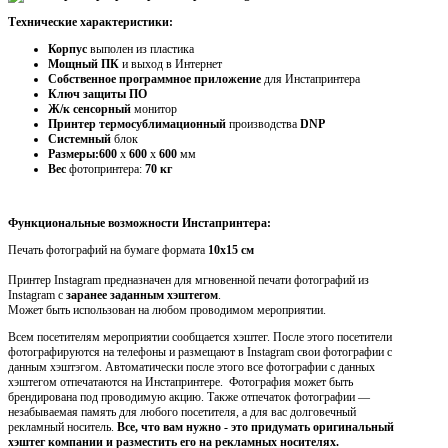
Технические характеристики:
Корпус
выполен из пластика
Мощный ПК
и выход в Интернет
Собственное программное приложение
для Инстапринтера
Ключ защиты ПО
Ж/к сенсорный
монитор
Принтер термосублимационный
производства
DNP
Системный
блок
Размеры:600
х
600
х
600
мм
Вес
фотопринтера:
70 кг
Функциональные возможности Инстапринтера:
Печать фотографий на бумаге формата
10х15 см
Принтер Instagram предназначен для мгновенной печати фотографий из
Instagram с
заранее заданным хэштегом
.
Может быть использован на любом проводимом мероприятии.
Всем посетителям мероприятии сообщается хэштег. После этого посетители
фотографируются на телефоны и размещают в
I
nstagram свои фотографии с
данным хэштэгом. Автоматически после этого все фотографии с данных
хэштегом отпечатаются на Инстапринтере. Фотография может быть
брендирована под проводимую акцию. Также отпечаток фотографии —
незабываемая память для любого посетителя, а для вас долговечный
рекламный носитель.
Все, что вам нужно - это придумать
оригинальный
хэштег компании
и разместить его на рекламных носителях.