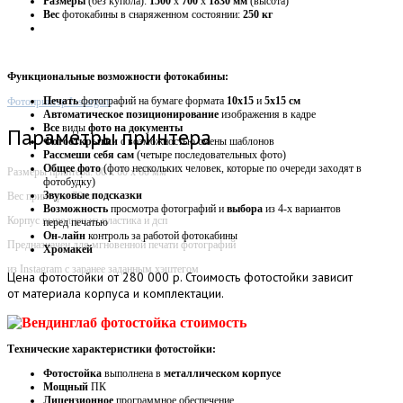
Размеры
(без купола):
1500
х
700
х
1830 мм
(высота)
Вес
фотокабины в снаряженном состоянии:
250 кг
Функциональные возможности фотокабины:
Печать
фотографий на бумаге формата
10х15
и
5х15 см
Фотопринтер Instargam
Автоматическое
позиционирование
изображения в кадре
Все
виды
фото на документы
Параметры принтера
Фотооткрытки
с возможностью смены шаблонов
Рассмеши себя сам
(четыре последовательных фото)
Общее фото
(фото нескольких человек, которые по очереди заходят в
Размеры принтера: 60 х 60 х 60 мм
фотобудку)
Звуковые
подсказки
Вес принтера: 70 кг
Возможность
просмотра фотографий и
выбора
из 4-х вариантов
Корпус выполнен из пластика и дсп
перед печатью
Он-лайн
контроль за работой фотокабины
Предназначен для мгновенной печати фотографий
Хромакей
из Instagram с заранее заданным хэштегом
Цена
фотостойки от 280 000 р. Стоимость фотостойки зависит
от материала корпуса и комплектации.
Технические характеристики фотостойки:
Фотостойка
выполнена в
металлическом корпусе
Мощный
ПК
Лицензионное
программное обеспечение