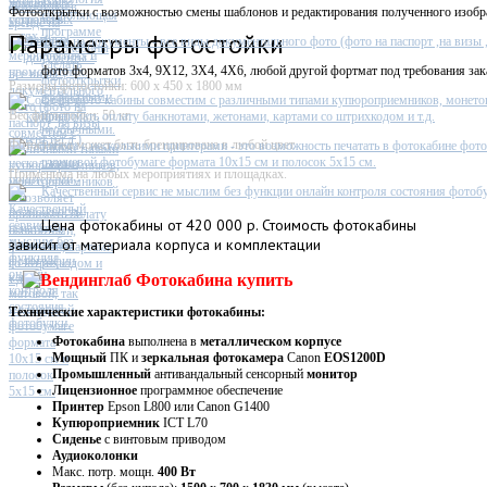
Фотостойка
Фотооткрытки с возможностью смены шаблонов и редактирования полученного изобр
Параметры фотостойки
Фото на документы - все виды документального фото (фото на паспорт ,на визы ,п
фото форматов 3х4, 9X12, 3X4, 4X6, любой другой фортмат под требования зак
Размеры фотостойки: 600 х 450 х 1800 мм
Софт фото кабины совместим с различными типами купюроприемников, монето
Вес фотостойки: 50 кг
принимать оплату банкнотами, жетонами, картами со штрихкодом и т.д.
Фотостойка может быть брендирована в любой цвет
Работа с несколькими принтерами - это возможность печатать в фотокабине фото
глянцевой фотобумаге формата 10х15 см и полосок 5х15 см.
Применима на любых мероприятиях и площадках.
Качественный сервис не мыслим без функции онлайн контроля состояния фотобу
Цена
фотокабины от 420 000 р. Стоимость фотокабины
зависит от материала корпуса и комплектации
Технические характеристики фотокабины:
Фотокабина
выполнена в
металлическом
корпусе
Мощный
ПК и
зеркальная фотокамера
Canon
EOS1200D
Промышленный
антивандальный сенсорный
монитор
Лицензионное
программное обеспечение
Принтер
Epson L800 или Canon G1400
Купюроприемник
ICT L70
Сиденье
с винтовым приводом
Аудиоколонки
Макс. потр. мощн.
400 Вт