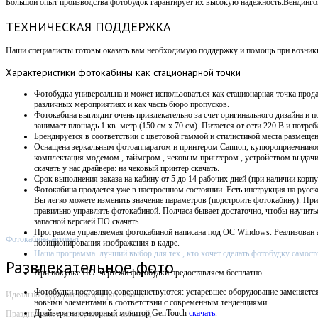
Большой опыт производства фотобудок гарантирует их высокую надежность.Вендин
ТЕХНИЧЕСКАЯ ПОДДЕРЖКА
Наши специалисты готовы оказать вам необходимую поддержку и помощь при возникно
Характеристики
фотокабины как стационарной точки
Фотобудка универсальна и может использоваться как стационарная точка прода
различных мероприятиях и как часть бюро пропусков.
Фотокабина выглядит очень привлекательно за счет оригинального дизайна и п
занимает площадь 1 кв. метр (150 см х 70 см).
Питается от сети 220 В и потребл
Брендируется в соответствии с цветовой гаммой и стилистикой места размещен
Оснащена зеркальным фотоаппаратом и принтером Cannon, купюроприемнико
комплектация модемом , таймером , чековым принтером , устройством выдач
скачать у нас драйвера: на чековый принтер скачать.
Срок выполнения заказа на кабину от 5 до 14 рабочих дней (при наличии корпу
Фотокабина продается уже в настроенном состоянии. Есть инструкция на русск
Вы легко можете изменить значение параметров (подстроить фотокабину). Пр
правильно управлять фотокабиной. Полчаса бывает достаточно, чтобы научит
запасной версией ПО скачать.
Программа управляемая фотокабиной написана под OC Windows. Р
еализован 
Фотокабина-автомат
позиционирования изображения в кадре.
Наша программа лучший выбор для тех , кто хочет сделать фотобудку самост
Развлекательное фото
При покупке ПО
чертежи фотобудки предоставляем бесплатно.
Фотобудки постоянно совершенствуются: устаревшее оборудование заменяетс
Идеально подходит как для различных
новыми элементами в соответствии с современным тенденциями.
Драйвера на сенсорный монитор GenTouch
скачать
.
Праздничных и корпоративных событий,