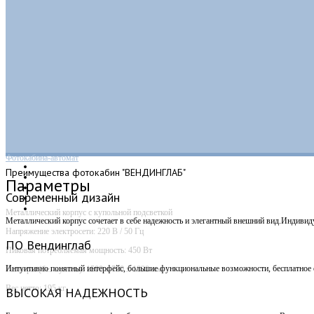
Фотокабина-автомат
Преимущества
фотокабин "ВЕНДИНГЛАБ"
Параметры
Современный дизайн
Металлический корпус с купольной подсветкой
Металлический корпус сочетает в себе надежность и элегантный внешний вид.Индивид
Напряжение электросети: 220 В / 50 Гц
ПО Вендинглаб
Пиковая потребляемая мощность: 450 Вт
Интуитивно понятный интерфейс, большие функциональные возможности, бесплатное о
Размеры (без купола): 1500 х 700 х 1830 мм
Вес нетто: 195 кг
ВЫСОКАЯ НАДЕЖНОСТЬ