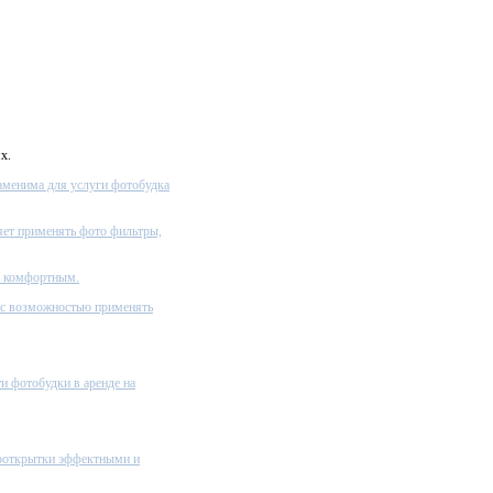
х.
заменима для услуги фотобудка
яет применять фото фильтры,
и комфортным.
 с возможностью применять
и фотобудки в аренде на
тооткрытки эффектными и