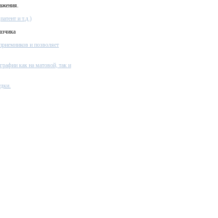
ажения.
атент и т.д.)
азчика
приемников и позволяет
графии как на матовой, так и
дки.