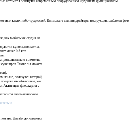
говые автоматы оснащены современным оборудованием и удобным функционалом.
вении каких-либо трудностей. Вы можете скачать драйвера, инструкции, шаблоны фот
ж ,как мобильная студия на
одсветки купола,компактна,
яет менее 0.5 квт.
ия.
м, дополнительно возможна
и сувениров.Также вы можете
сов).
ом языке, пользуясь которой,
и продаже мы объясняем, как
ься.Активация флешкарты с
алгоритм автоматического
оятельно.
я новым. Дизайн дополняется