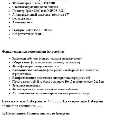
Фотоаппарат
Canon
EOS1200D
Стабилизирующий
блок
питания
Принтер
Epson L800 или
DNP DS-RX1
Антивандальный
сенсорный
монитор 17”
Led
подсветка
Аудиоколонки
Размеры
:
750
х
450
х
1900
мм
Вес
фотостойки:
70 кг
Функциональные возможности фотостойки:
Рассмеши себя сам
(четыре последовательных фото)
Общее фото
(фото нескольких человек, по очереди)
Фото фильтры
и
социальные сети
Возможность
просмотра
фотографий и
выбора
из 4-х вариантов
перед печатью
Воспроизведение
рекламного
видеоролика
перед съемкой
Печать
фотографий на бумаге формата
10х15
и фотополосок
5х15 см
Звуковые подсказки
Фотооткрытки
с возможностью смены шаблонов
Автоматическое позиционирование
изображения в кадре
Цена
принтера Instagram от 75 000 р. Цена принтера Instagram
зависит от комплектации.