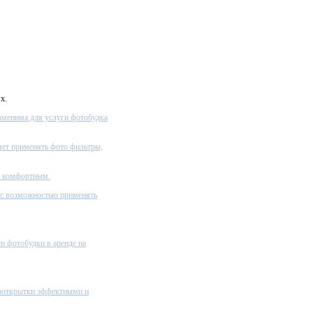
х.
заменима для услуги фотобудка
яет применять фото фильтры,
и комфортным.
 с возможностью применять
и фотобудки в аренде на
тооткрытки эффектными и