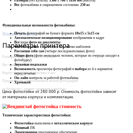
Размеры
(без купола):
1500
х
700
х
1830 мм
(высота)
Вес
фотокабины в снаряженном состоянии:
250 кг
Функциональные возможности фотокабины:
Печать
фотографий на бумаге формата
10х15
и
5х15 см
Фотопринтер Instargam
Автоматическое
позиционирование
изображения в кадре
Все
виды
фото на документы
Параметры принтера
Фотооткрытки
с возможностью смены шаблонов
Рассмеши себя сам
(четыре последовательных фото)
Общее фото
(фото нескольких человек, которые по очереди заходят в
Размеры принтера: 60 х 60 х 60 мм
фотобудку)
Звуковые
подсказки
Вес принтера: 70 кг
Возможность
просмотра фотографий и
выбора
из 4-х вариантов
Корпус выполнен из пластика и дсп
перед печатью
Он-лайн
контроль за работой фотокабины
Предназначен для мгновенной печати фотографий
Хромакей
из Instagram с заранее заданным хэштегом
Цена
фотостойки от 280 000 р. Стоимость фотостойки зависит
от материала корпуса и комплектации.
Технические характеристики фотостойки:
Фотостойка
выполнена в
металлическом корпусе
Мощный
ПК
Лицензионное
программное обеспечение