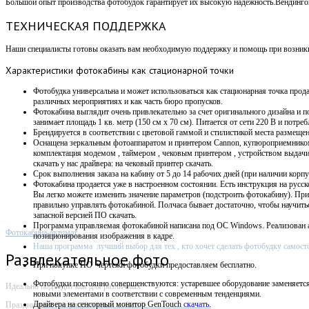
Большой опыт производства фотобудок гарантирует их высокую надежность.Вендин
ТЕХНИЧЕСКАЯ ПОДДЕРЖКА
Наши специалисты готовы оказать вам необходимую поддержку и помощь при возникно
Характеристики
фотокабины как стационарной точки
Фотобудка универсальна и может использоваться как стационарная точка прода
различных мероприятиях и как часть бюро пропусков.
Фотокабина выглядит очень привлекательно за счет оригинального дизайна и п
занимает площадь 1 кв. метр (150 см х 70 см).
Питается от сети 220 В и потребл
Брендируется в соответствии с цветовой гаммой и стилистикой места размещен
Оснащена зеркальным фотоаппаратом и принтером Cannon, купюроприемнико
комплектация модемом , таймером , чековым принтером , устройством выдач
скачать у нас драйвера: на чековый принтер скачать.
Срок выполнения заказа на кабину от 5 до 14 рабочих дней (при наличии корпу
Фотокабина продается уже в настроенном состоянии. Есть инструкция на русск
Вы легко можете изменить значение параметров (подстроить фотокабину). Пр
правильно управлять фотокабиной. Полчаса бывает достаточно, чтобы научит
запасной версией ПО скачать.
Программа управляемая фотокабиной написана под OC Windows. Р
еализован 
Фотокабина-автомат
позиционирования изображения в кадре.
Наша программа лучший выбор для тех , кто хочет сделать фотобудку самост
Развлекательное фото
При покупке ПО
чертежи фотобудки предоставляем бесплатно.
Фотобудки постоянно совершенствуются: устаревшее оборудование заменяетс
Идеально подходит как для различных
новыми элементами в соответствии с современным тенденциями.
Драйвера на сенсорный монитор GenTouch
скачать
.
Праздничных и корпоративных событий,