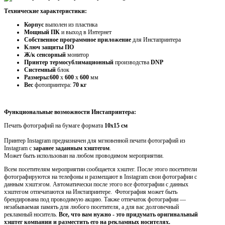
Технические характеристики:
Корпус
выполен из пластика
Мощный ПК
и выход в Интернет
Собственное программное приложение
для Инстапринтера
Ключ защиты ПО
Ж/к сенсорный
монитор
Принтер термосублимационный
производства
DNP
Системный
блок
Размеры:600
х
600
х
600
мм
Вес
фотопринтера:
70 кг
Функциональные возможности Инстапринтера:
Печать фотографий на бумаге формата
10х15 см
Принтер Instagram предназначен для мгновенной печати фотографий из
Instagram с
заранее заданным хэштегом
.
Может быть использован на любом проводимом мероприятии.
Всем посетителям мероприятии сообщается хэштег. После этого посетители
фотографируются на телефоны и размещают в
I
nstagram свои фотографии с
данным хэштэгом. Автоматически после этого все фотографии с данных
хэштегом отпечатаются на Инстапринтере. Фотография может быть
брендирована под проводимую акцию. Также отпечаток фотографии —
незабываемая память для любого посетителя, а для вас долговечный
рекламный носитель.
Все, что вам нужно - это придумать
оригинальный
хэштег компании
и разместить его на рекламных носителях.