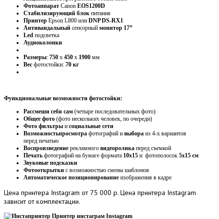
Фотоаппарат
Canon
EOS1200D
Стабилизирующий
блок
питания
Принтер
Epson L800 или
DNP DS-RX1
Антивандальный
сенсорный
монитор 17”
Led
подсветка
Аудиоколонки
Размеры
:
750
х
450
х
1900
мм
Вес
фотостойки:
70 кг
Функциональные возможности фотостойки:
Рассмеши себя сам
(четыре последовательных фото)
Общее фото
(фото нескольких человек, по очереди)
Фото фильтры
и
социальные сети
Возможность
просмотра
фотографий и
выбора
из 4-х вариантов
перед печатью
Воспроизведение
рекламного
видеоролика
перед съемкой
Печать
фотографий на бумаге формата
10х15
и фотополосок
5х15 см
Звуковые подсказки
Фотооткрытки
с возможностью смены шаблонов
Автоматическое позиционирование
изображения в кадре
Цена
принтера Instagram от 75 000 р. Цена принтера Instagram
зависит от комплектации.