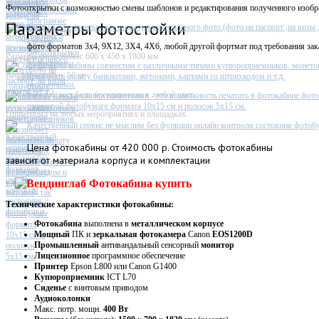
Фотостойка
Фотооткрытки с возможностью смены шаблонов и редактирования полученного изобр
Параметры фотостойки
Фото на документы - все виды документального фото (фото на паспорт ,на визы ,п
фото форматов 3х4, 9X12, 3X4, 4X6, любой другой фортмат под требования зак
Размеры фотостойки: 600 х 450 х 1800 мм
Софт фото кабины совместим с различными типами купюроприемников, монето
Вес фотостойки: 50 кг
принимать оплату банкнотами, жетонами, картами со штрихкодом и т.д.
Фотостойка может быть брендирована в любой цвет
Работа с несколькими принтерами - это возможность печатать в фотокабине фото
глянцевой фотобумаге формата 10х15 см и полосок 5х15 см.
Применима на любых мероприятиях и площадках.
Качественный сервис не мыслим без функции онлайн контроля состояния фотобу
Цена
фотокабины от 420 000 р. Стоимость фотокабины
зависит от материала корпуса и комплектации
Технические характеристики фотокабины:
Фотокабина
выполнена в
металлическом
корпусе
Мощный
ПК и
зеркальная фотокамера
Canon
EOS1200D
Промышленный
антивандальный сенсорный
монитор
Лицензионное
программное обеспечение
Принтер
Epson L800 или Canon G1400
Купюроприемник
ICT L70
Сиденье
с винтовым приводом
Аудиоколонки
Макс. потр. мощн.
400 Вт