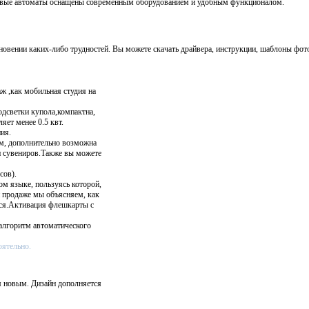
говые автоматы оснащены современным оборудованием и удобным функционалом.
вении каких-либо трудностей. Вы можете скачать драйвера, инструкции, шаблоны фот
ж ,как мобильная студия на
одсветки купола,компактна,
яет менее 0.5 квт.
ия.
м, дополнительно возможна
и сувениров.Также вы можете
сов).
ом языке, пользуясь которой,
и продаже мы объясняем, как
ься.Активация флешкарты с
алгоритм автоматического
оятельно.
я новым. Дизайн дополняется