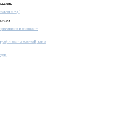
ажения.
атент и т.д.)
азчика
приемников и позволяет
графии как на матовой, так и
дки.