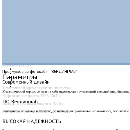
Фотокабина-автомат
Преимущества
фотокабин "ВЕНДИНГЛАБ"
Параметры
Современный дизайн
Металлический корпус с купольной подсветкой
Металлический корпус сочетает в себе надежность и элегантный внешний вид.Индивид
Напряжение электросети: 220 В / 50 Гц
ПО Вендинглаб
Пиковая потребляемая мощность: 450 Вт
Интуитивно понятный интерфейс, большие функциональные возможности, бесплатное о
Размеры (без купола): 1500 х 700 х 1830 мм
Вес нетто: 195 кг
ВЫСОКАЯ НАДЕЖНОСТЬ