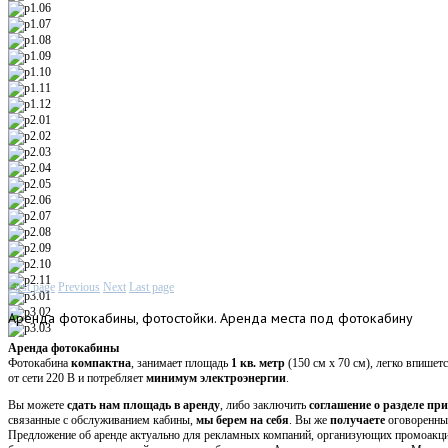
First page
Previous
Next
Last page
Аренда
фотокабины, фотостойки. Аренда места под фотокабину
Аренда фотокабины
Фотокабина
компактна
, занимает площадь
1 кв. метр
(150 см х 70 см), легко впишет
от сети 220 В и потребляет
минимум электроэнергии
.
Вы можете
сдать нам площадь в аренду
, либо заключить
соглашение о разделе пр
связанные с обслуживанием кабины,
мы берем на себя
. Вы же
получаете
оговоренн
Предложение об аренде актуально для рекламных компаний, организующих промоакци