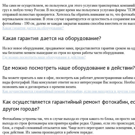
Мы сами не осуществляем, но пользуемся для этого услугами транспортных компаний,
груз в любую точку России. В последнее время мы пользуемся услугами фирмы "ПЭК
отправкой полностью проверяется. Хотелось бы обратить внимание на то, что фотокаб
вертикальном положении. В этом случае гарантируется ее целостность и сохранение в
фотокабины - 190 см, далеко не каждая закрытая машина способна вместить ее по высо
Какая гарантия дается на оборудование?
Какая гарантия дается на оборудование?
На все новое оборудование, продаваемое нами, предоставляется гарантия сроком на оди
мы бесплатно меняем вышедшие из строя во время работы части оборудования.
Где можно посмотреть наше оборудование в действии?
Где можно посмотреть наше оборудование в действии?
Вы можете приехать к нам в офис, посмотреть как работает демонстрационная кабина 
виды фотографий. Наш консультант ответит на все интересующие Вас вопросы. Необх
позвонить нам и договориться о времени визита.
Как осуществляется гарантийный ремонт фотокабин, если они находятся в другом гор
Как осуществляется гарантийный ремонт фотокабин, ес
другом городе?
Фотокабины устроены так, что в случае выхода из строя какого-то блока, он просто за
выхода из строя фотокамеры или принтера крайне редки. Однако, если это происходи
блок, а старый сломанный отсылается нам. Чаще всего перегорают лампы освещения,
срок действия. Их замена производится в рабочем порядке.