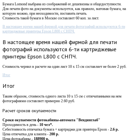
Бумага Lomond выбрана из соображений ее дешевизны и общедоступности.
Для печати фото на документы используется, как правило, матовая бумага, на
которую можно, при неоходимости, поставить печать.
Стоимость такой бумаги в Москве составляет 60 коп. за лист.
В настоящее время нашей фирмой для печати фотографий используются 6-ти
картриджевые принтеры Epson L800 с СНПЧ.
В настоящее время нашей фирмой для печати
фотографий используются 6-ти картриджевые
принтеры Epson L800 с СНПЧ.
Стоимость чернил в расчете на один лист 10 х 15 см составляет не более 2 руб.
Итог
Итог
Таким образом, стоимость одного листа 10 х 15 см с отпечатанными на нем
фотографиями составляет примерно 2.60 руб.
Расчет
сроков окупаемости
Сроки окупаемости фотокабины-автомата "Вендинглаб"
Проходимость в день -
10 чел*.
Себестоимость отпечатка бумага + картриджи для принтера Epson -
2.6 р.
Цена отпечатка для клиента -
200 р.
Цена фотокабины -
188900 р.