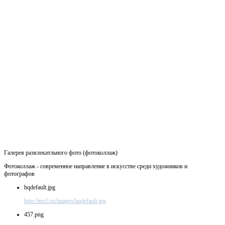
Галерея развлекатльного фото (фотоколлаж)
Фотоколлаж - современное направление в искусстве среди художников и
фотографов
hqdefault.jpg
http://test3.ru/images/hqdefault.jpg
457.png