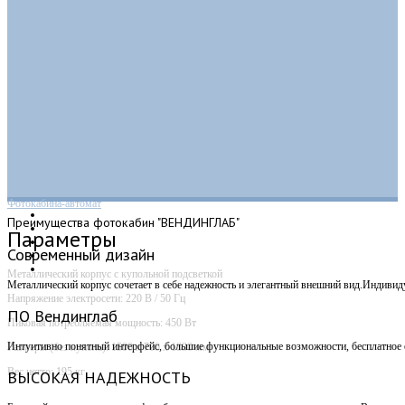
Фотокабина-автомат
Преимущества
фотокабин "ВЕНДИНГЛАБ"
Параметры
Современный дизайн
Металлический корпус с купольной подсветкой
Металлический корпус сочетает в себе надежность и элегантный внешний вид.Индивид
Напряжение электросети: 220 В / 50 Гц
ПО Вендинглаб
Пиковая потребляемая мощность: 450 Вт
Интуитивно понятный интерфейс, большие функциональные возможности, бесплатное о
Размеры (без купола): 1500 х 700 х 1830 мм
Вес нетто: 195 кг
ВЫСОКАЯ НАДЕЖНОСТЬ