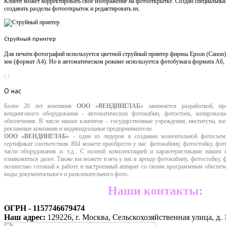
Клиент может корректировать свое изображение на фотооткрытке. Создан специальный
создавать разделы фотооткрыток и редактировать их.
Струйный принтер
Для печати фотографий используется цветной струйный принтер фирмы Epson (Canon
мм (формат А4). Но в автоматическом режиме используется фотобумага формата А6, 
‹
›
О
нас
Более 20 лет компания
ООО «ВЕНДИНГЛАБ»
занимается разработкой, пр
вендингового оборудования - автоматических фотокабин, фотостоек, копировал
обеспечения. В числе наших клиентов – государственные учреждения, институты, 
рекламные компании
и индивидуальные предприниматели.
ООО «ВЕНДИНГЛАБ»
- один из лидеров в создании моментальной фотосъе
сертификат соответствия. ВЫ можете приобрести у нас фотокабину, фотостойку, фот
части оборудования и. т.д.. С полной комплектацией и характеристиками наших
ознакомиться далее. Также вы можете взять у нас в аренду фотокабину, фотостойку,
полностью готовый к работе и настроенный аппарат со своим программным обеспече
виды документального и развлекательного фото.
Наши контакты:
ОГРН - 1157746679474
Наш адрес:
129226, г. Москва, Сельскохозяйственная улица, д. 