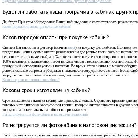
Будет ли работать наша программа в кабинах других производителей?
Будет ли работать наша программа в кабинах других п
Да, будет. При этом оборудование Вашей кабины должно соответствовать рекомендов
Каков порядок оплаты при покупке кабины?
Каков порядок оплаты при покупке кабины?
Сначала Вы заключаете договор (скачать
здесь
) на покупку фотокабины. При покупке
предоплата. Общая сумма оплаты разбивается на две равные части: 50% вы платите пр
серьезность своих намерений, а 50% вносите после получения извещения о готовности
100% предоплаты желательно, чтобы вы хотя бы раз предварительно посетили нашу ф
продукцией и оговорили условия поставки. Во время этого визита вы можете обсудит
дополнительные вопросы и убедиться в надежности сотрудничества с нами. Если подоб
затруднителен по каким-либо причинам, задавайте вопросы по электронной почте.
Каковы сроки изготовления кабины?
Каковы сроки изготовления кабины?
Срок выполнения заказа на кабину, как правило, 2 недели. Однако это правило действ
готовых металлических корпусов под кабины, которые изготавливаются в другом мес
корпусов на складе заказы на кабины не принимаются.
Регистрируется ли фотокабина в налоговой инспекции?
Регистрируется ли фотокабина в налоговой инспекции?
Регистрировать кабину в налоговой не надо. Это ваше основное средство. Его надо прин