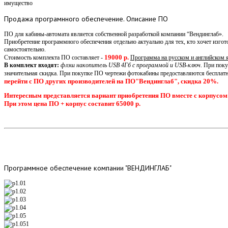
имущество
Продажа
програмнного обеспечение. Описание ПО
ПО для кабины-автомата является собственной разработкой компании “Вендинглаб».
Приобретение программного обеспечения отдельно актуально для тех, кто хочет изго
самостоятельно.
19000 р.
Стоимость комплекта ПО составляет -
Программа на русском и английском 
В комплект входят:
флэш накопитель USB 4Гб с программой и USB-ключ
. При пок
значительная скидка. При покупке ПО чертежи фотокабины предоставляются бесплатн
перейти с ПО других производителей на ПО"Вендинглаб", скидка 20%.
Интересным представляется вариант приобретения ПО вместе с корпусом
При этом цена ПО + корпус составит 65000 р.
Программное
обеспечение компании "ВЕНДИНГЛАБ"