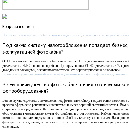
Вопросы
и ответы
Под какую систему налогообложения попадает бизнес, связанный с эксплуатацией фот
Под какую систему налогообложения попадает бизнес,
эксплуатацией фотокабин?
ОСНО (основная система налогообложения) или УСНО (упрощенная система налого
уплачивается НДС и налог на прибыль.При применении УСНО уплачивается 6% с дох
доходами и расходами, в зависимости от того, что зарегистрировано в налоговой.
В чем преимущество фотокабины перед отдельным комплектом фотооборудования?
В чем преимущество фотокабины перед отдельным ко
фотооборудования?
Вам не нужно отдельного помещения под фотоателье. Оно у вас уже есть и занимает вс
красиво оформлено рекламными плакатами и имеет верхний светящийся купол. Вам не
сохранности оборудования. Фотокабина - это одновременно сейф с надежно запирающ
оборудование вмонтировано внутрь фотокабины и отрегулировано. Кабина управляется
помощью нескольких виртуальных кнопок. Любому клиенту это по силам. На экране 
фиксируется перед выводом на печать. Свет отрегулирован. Установлен купюроприемни
отпечатков.