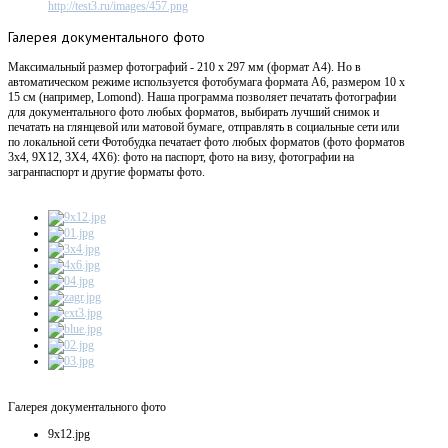
http://test3.ru/images/457.png
Галерея
документального фото
Максимальный размер фотографий - 210 х 297 мм (формат А4). Но в
автоматическом режиме используется фотобумага формата А6, размером 10 х
15 см (например, Lomond). Наша программа позволяет печатать фотографии
для документального фото любых форматов, выбирать лучший снимок и
печатать на глянцевой или матовой бумаге, отправлять в социальные сети или
по локальной сети Фотобудка печатает фото любых форматов (фото форматов
3х4, 9X12, 3X4, 4X6): фото на паспорт, фото на визу, фотографии на
загранпаспорт и другие форматы фото.
Галерея документального фото
9x12.jpg