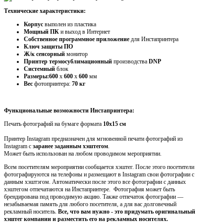
Технические характеристики:
Корпус
выполен из пластика
Мощный ПК
и выход в Интернет
Собственное программное приложение
для Инстапринтера
Ключ защиты ПО
Ж/к сенсорный
монитор
Принтер термосублимационный
производства
DNP
Системный
блок
Размеры:600
х
600
х
600
мм
Вес
фотопринтера:
70 кг
Функциональные возможности Инстапринтера:
Печать фотографий на бумаге формата
10х15 см
Принтер Instagram предназначен для мгновенной печати фотографий из
Instagram с
заранее заданным хэштегом
.
Может быть использован на любом проводимом мероприятии.
Всем посетителям мероприятии сообщается хэштег. После этого посетители
фотографируются на телефоны и размещают в
I
nstagram свои фотографии с
данным хэштэгом. Автоматически после этого все фотографии с данных
хэштегом отпечатаются на Инстапринтере. Фотография может быть
брендирована под проводимую акцию. Также отпечаток фотографии —
незабываемая память для любого посетителя, а для вас долговечный
рекламный носитель.
Все, что вам нужно - это придумать
оригинальный
хэштег компании
и разместить его на рекламных носителях.