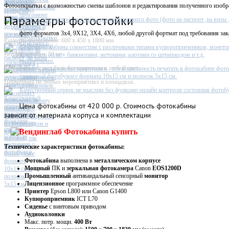
Фотостойка
Фотооткрытки с возможностью смены шаблонов и редактирования полученного изобр
Параметры фотостойки
Фото на документы - все виды документального фото (фото на паспорт ,на визы ,п
фото форматов 3х4, 9X12, 3X4, 4X6, любой другой фортмат под требования зак
Размеры фотостойки: 600 х 450 х 1800 мм
Софт фото кабины совместим с различными типами купюроприемников, монето
Вес фотостойки: 50 кг
принимать оплату банкнотами, жетонами, картами со штрихкодом и т.д.
Фотостойка может быть брендирована в любой цвет
Работа с несколькими принтерами - это возможность печатать в фотокабине фото
глянцевой фотобумаге формата 10х15 см и полосок 5х15 см.
Применима на любых мероприятиях и площадках.
Качественный сервис не мыслим без функции онлайн контроля состояния фотобу
Цена
фотокабины от 420 000 р. Стоимость фотокабины
зависит от материала корпуса и комплектации
Технические характеристики фотокабины:
Фотокабина
выполнена в
металлическом
корпусе
Мощный
ПК и
зеркальная фотокамера
Canon
EOS1200D
Промышленный
антивандальный сенсорный
монитор
Лицензионное
программное обеспечение
Принтер
Epson L800 или Canon G1400
Купюроприемник
ICT L70
Сиденье
с винтовым приводом
Аудиоколонки
Макс. потр. мощн.
400 Вт