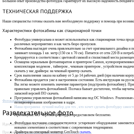
Большой опыт производства фотобудок гарантирует их высокую надежность.Вендин
ТЕХНИЧЕСКАЯ ПОДДЕРЖКА
Наши специалисты готовы оказать вам необходимую поддержку и помощь при возникно
Характеристики
фотокабины как стационарной точки
Фотобудка универсальна и может использоваться как стационарная точка прода
различных мероприятиях и как часть бюро пропусков.
Фотокабина выглядит очень привлекательно за счет оригинального дизайна и п
занимает площадь 1 кв. метр (150 см х 70 см).
Питается от сети 220 В и потребл
Брендируется в соответствии с цветовой гаммой и стилистикой места размещен
Оснащена зеркальным фотоаппаратом и принтером Cannon, купюроприемнико
комплектация модемом , таймером , чековым принтером , устройством выдач
скачать у нас драйвера: на чековый принтер скачать.
Срок выполнения заказа на кабину от 5 до 14 рабочих дней (при наличии корпу
Фотокабина продается уже в настроенном состоянии. Есть инструкция на русск
Вы легко можете изменить значение параметров (подстроить фотокабину). Пр
правильно управлять фотокабиной. Полчаса бывает достаточно, чтобы научит
запасной версией ПО скачать.
Программа управляемая фотокабиной написана под OC Windows. Р
еализован 
Фотокабина-автомат
позиционирования изображения в кадре.
Наша программа лучший выбор для тех , кто хочет сделать фотобудку самост
Развлекательное фото
При покупке ПО
чертежи фотобудки предоставляем бесплатно.
Фотобудки постоянно совершенствуются: устаревшее оборудование заменяетс
Идеально подходит как для различных
новыми элементами в соответствии с современным тенденциями.
Драйвера на сенсорный монитор GenTouch
скачать
.
Праздничных и корпоративных событий,