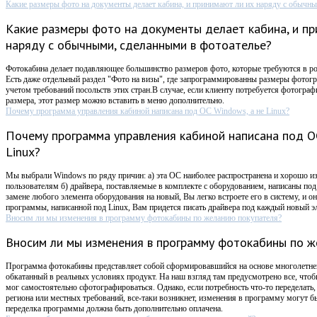
Какие размеры фото на документы делает кабина, и принимают ли их наряду с обычны
Какие размеры фото на документы делает кабина, и пр
наряду с обычными, сделанными в фотоателье?
Фотокабина делает подавляющее большинство размеров фото, которые требуются в ро
Есть даже отдельный раздел "Фото на визы", где запрограммированны размеры фотогр
учетом требований посольств этих стран.В случае, если клиенту потребуется фотограф
размера, этот размер можно вставить в меню дополнительно.
Почему программа управления кабиной написана под ОС Windows, а не Linux?
Почему программа управления кабиной написана под О
Linux?
Мы выбрали Windows по ряду причин: а) эта ОС наиболее распространена и хорошо 
пользователям б) драйвера, поставляемые в комплекте с оборудованием, написаны по
замене любого элемента оборудования на новый, Вы легко встроете его в систему, и он
программы, написанной под Linux, Вам придется писать драйвера под каждый новый э
Вносим ли мы изменения в программу фотокабины по желанию покупателя?
Вносим ли мы изменения в программу фотокабины по ж
Программа фотокабины представляет собой сформировавшийся на основе многолетнег
обкатанный в реальных условиях продукт. На наш взгляд там предусмотрено все, чтоб
мог самостоятельно сфотографироваться. Однако, если потребность что-то переделать
региона или местных требований, все-таки возникнет, изменения в программу могут бы
переделка программы должна быть дополнительно оплачена.