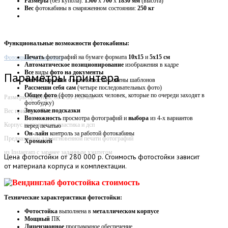
Размеры
(без купола):
1500
х
700
х
1830 мм
(высота)
Вес
фотокабины в снаряженном состоянии:
250 кг
Функциональные возможности фотокабины:
Печать
фотографий на бумаге формата
10х15
и
5х15 см
Фотопринтер Instargam
Автоматическое
позиционирование
изображения в кадре
Все
виды
фото на документы
Параметры принтера
Фотооткрытки
с возможностью смены шаблонов
Рассмеши себя сам
(четыре последовательных фото)
Общее фото
(фото нескольких человек, которые по очереди заходят в
Размеры принтера: 60 х 60 х 60 мм
фотобудку)
Звуковые
подсказки
Вес принтера: 70 кг
Возможность
просмотра фотографий и
выбора
из 4-х вариантов
Корпус выполнен из пластика и дсп
перед печатью
Он-лайн
контроль за работой фотокабины
Предназначен для мгновенной печати фотографий
Хромакей
из Instagram с заранее заданным хэштегом
Цена
фотостойки от 280 000 р. Стоимость фотостойки зависит
от материала корпуса и комплектации.
Технические характеристики фотостойки:
Фотостойка
выполнена в
металлическом корпусе
Мощный
ПК
Лицензионное
программное обеспечение