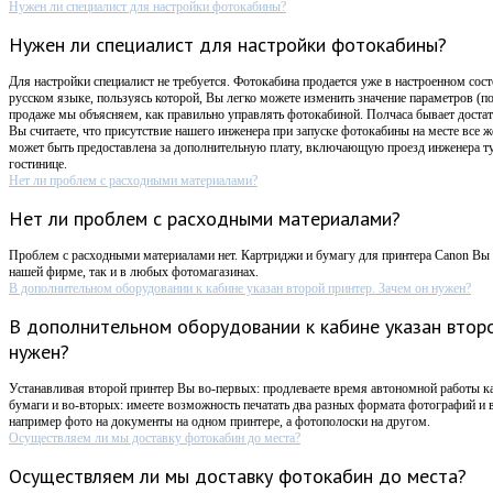
Нужен ли специалист для настройки фотокабины?
Нужен ли специалист для настройки фотокабины?
Для настройки специалист не требуется. Фотокабина продается уже в настроенном сост
русском языке, пользуясь которой, Вы легко можете изменить значение параметров (п
продаже мы объясняем, как правильно управлять фотокабиной. Полчаса бывает достат
Вы считаете, что присутствие нашего инженера при запуске фотокабины на месте все 
может быть предоставлена за дополнительную плату, включающую проезд инженера ту
гостинице.
Нет ли проблем с расходными материалами?
Нет ли проблем с расходными материалами?
Проблем с расходными материалами нет. Картриджи и бумагу для принтера Canon Вы 
нашей фирме, так и в любых фотомагазинах.
В дополнительном оборудовании к кабине указан второй принтер. Зачем он нужен?
В дополнительном оборудовании к кабине указан второ
нужен?
Устанавливая второй принтер Вы во-первых: продлеваете время автономной работы к
бумаги и во-вторых: имеете возможность печатать два разных формата фотографий и в
например фото на документы на одном принтере, а фотополоски на другом.
Осуществляем ли мы доставку фотокабин до места?
Осуществляем ли мы доставку фотокабин до места?