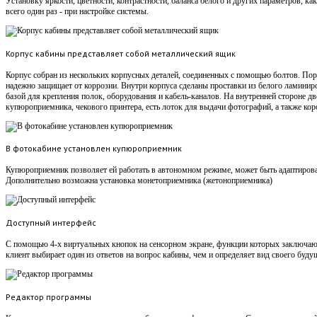
Установку яркости, цветности, контрастности, баланса белого и других параметров, ка
всего один раз - при настройке системы.
Корпус кабины представляет собой металлический ящик
Корпус собран из нескольких корпусных деталей, соединенных с помощью болтов. Пор
надежно защищает от коррозии. Внутри корпуса сделаны проставки из белого ламинир
базой для крепления полок, оборудования и кабель-каналов. На внутренней стороне д
купюроприемника, чекового принтера, есть лоток для выдачи фотографий, а также кор
В фотокабине установлен купюроприемник
Купюроприемник позволяет ей работать в автономном режиме, может быть адаптирован
Дополнительно возможна установка монетоприемника (жетоноприемника)
Доступный интерфейс
С помощью 4-х виртуальных кнопок на сенсорном экране, функции которых заключаютс
клиент выбирает один из ответов на вопрос кабины, чем и определяет вид своего буду
Редактор программы