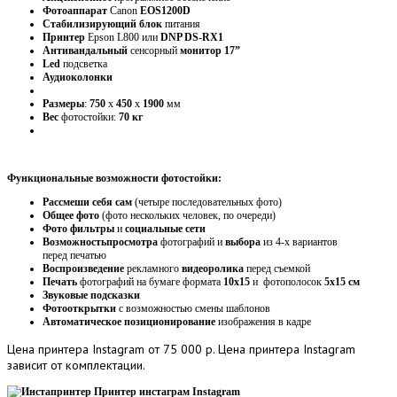
Фотоаппарат
Canon
EOS1200D
Стабилизирующий
блок
питания
Принтер
Epson L800 или
DNP DS-RX1
Антивандальный
сенсорный
монитор 17”
Led
подсветка
Аудиоколонки
Размеры
:
750
х
450
х
1900
мм
Вес
фотостойки:
70 кг
Функциональные возможности фотостойки:
Рассмеши себя сам
(четыре последовательных фото)
Общее фото
(фото нескольких человек, по очереди)
Фото фильтры
и
социальные сети
Возможность
просмотра
фотографий и
выбора
из 4-х вариантов
перед печатью
Воспроизведение
рекламного
видеоролика
перед съемкой
Печать
фотографий на бумаге формата
10х15
и фотополосок
5х15 см
Звуковые подсказки
Фотооткрытки
с возможностью смены шаблонов
Автоматическое позиционирование
изображения в кадре
Цена
принтера Instagram от 75 000 р. Цена принтера Instagram
зависит от комплектации.