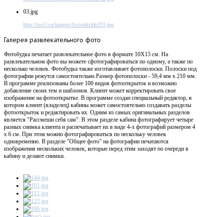
03.jpg
http://test3.ru/images/fotootkritki/03.jpg
Галерея
развлекательного фото
Фотобудка печатает развлекательное фото в формате 10X15 см. На
развлекательном фото вы можете сфотографироваться по одному, а также по
несколько человек. Фотобудка также изготавливает фотополоски. Полоски под
фотографии режутся самостоятельно.Размер фотополоски - 59,4 мм х 210 мм.
В программе реализованы более 100 видов фотооткрыток и возможно
добавление своих тем и шаблонов. Клиент может корректировать свое
изображение на фотооткрытке. В программе создан специальный редактор, в
котором клиент (владелец) кабины может самостоятельно создавать разделы
фотооткрыток и редактировать их. Одним из самых оригинальных разделов
является "Рассмеши себя сам". В этом разделе кабина фотографирует четыре
разных снимка клиента и распечатывает их в виде 4-х фотографий размером 4
х 6 см. При этом можно фотографироваться по нескольку человек
одновременно. В разделе "Общее фото" на фотографии печатаются
изображения нескольких человек, которые перед этим заходят по очереди в
кабину и делают снимки.